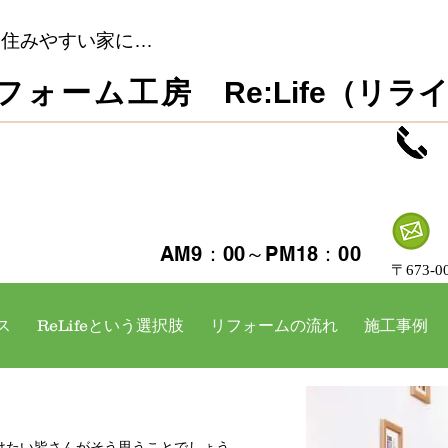
…住みやすい家に…
リフォーム工房
Re:Life（リラ
​定休日 日・祝日
見積・ご相談 無料
AM9：00～PM18：00
​〒67
ス
ReLifeという選択肢
リフォームの流れ
施工事例
けたい皆さんがそう思うことでしょう。