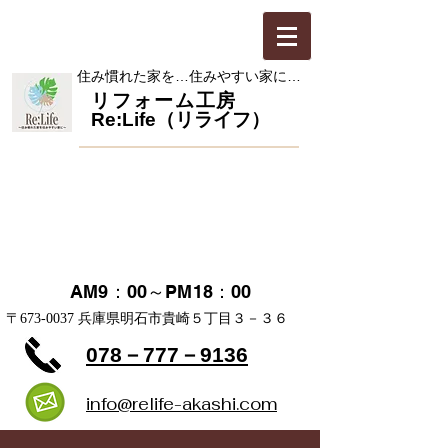
​住み慣れた家を…住みやすい家に…
​リフォーム工房
Re:Life（リライフ）
お見積・ご相談 無料
​定休日 日・祝日
AM9：00～PM18：00
​〒673-0037 兵庫県明石市貴崎５丁目３－３６
078－777－9136
info@relife-akashi.com