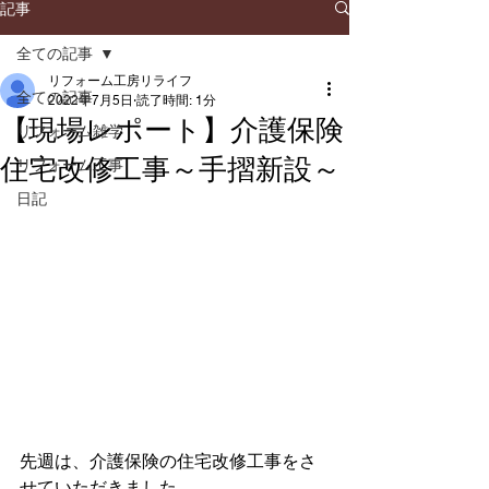
記事
全ての記事
リフォーム工房リライフ
全ての記事
2022年7月5日
読了時間: 1分
【現場レポート】介護保険
リフォーム雑学
住宅改修工事～手摺新設～
リフォーム工事
日記
先週は、介護保険の住宅改修工事をさ
せていただきました。