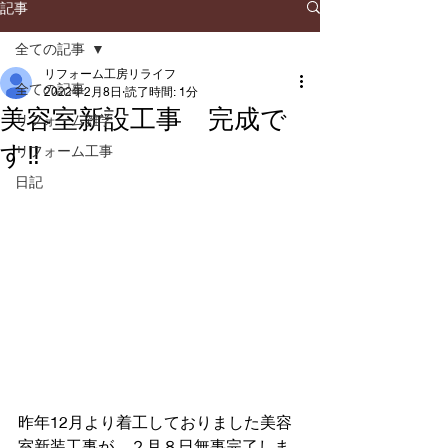
記事
全ての記事
リフォーム工房リライフ
全ての記事
2022年2月8日
読了時間: 1分
美容室新設工事 完成で
リフォーム雑学
す‼
リフォーム工事
日記
昨年12月より着工しておりました美容
室新装工事が、２月８日無事完了しま