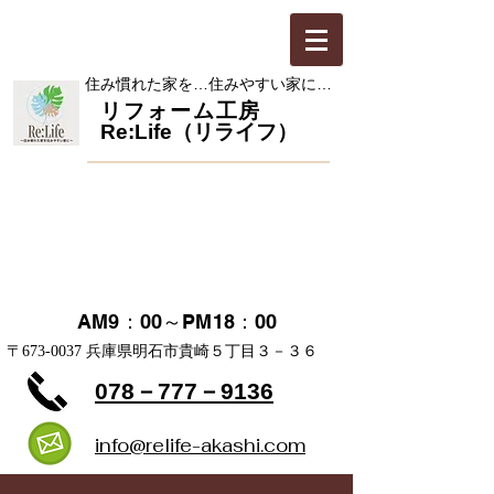
​住み慣れた家を…住みやすい家に…
​リフォーム工房
Re:Life（リライフ）
お見積・ご相談 無料
​定休日 日・祝日
AM9：00～PM18：00
​〒673-0037 兵庫県明石市貴崎５丁目３－３６
078－777－9136
info@relife-akashi.com