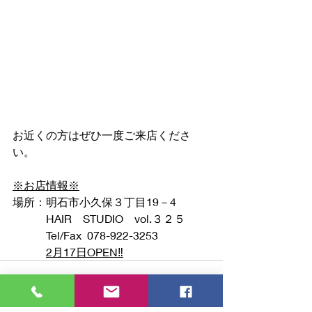
お近くの方はぜひ一度ご来店くださ
い。
※お店情報※
場所：明石市小久保３丁目19－4
　　　HAIR　STUDIO　vol.３２５
　　　Tel/Fax  078-922-3253
2月17日OPEN‼