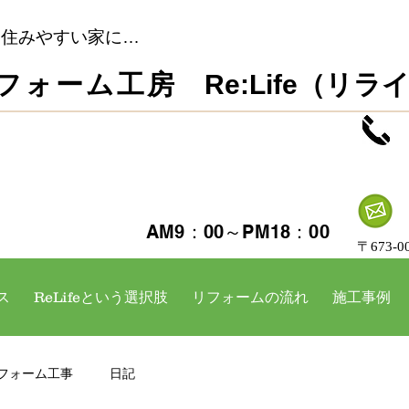
…住みやすい家に…
リフォーム工房
Re:Life（リラ
​定休日 日・祝日
見積・ご相談 無料
AM9：00～PM18：00
​〒67
ス
ReLifeという選択肢
リフォームの流れ
施工事例
フォーム工事
日記