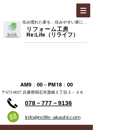
​住み慣れた家を…住みやすい家に…
​リフォーム工房
Re:Life（リライフ）
お見積・ご相談 無料
​定休日 日・祝日
AM9：00～PM18：00
​〒673-0037 兵庫県明石市貴崎５丁目３－３６
078－777－9136
info@relife-akashi.com