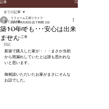
記事
全ての記事
リフォーム工房リライフ
全ての記事
2017年9月30日
読了時間: 2分
築10年でも･･･安心は出来
リフォーム雑学
ません
リフォーム工事
日記
新築で購入した家が・・・まさか当初
から雨漏れしていたとは誰も思われな
いと思います。
御相談いただいたお家がまさにそんな
お話でした。