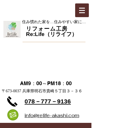
​住み慣れた家を…住みやすい家に…
​リフォーム工房
Re:Life（リライフ）
お見積・ご相談 無料
​定休日 日・祝日
AM9：00～PM18：00
​〒673-0037 兵庫県明石市貴崎５丁目３－３６
078－777－9136
info@relife-akashi.com