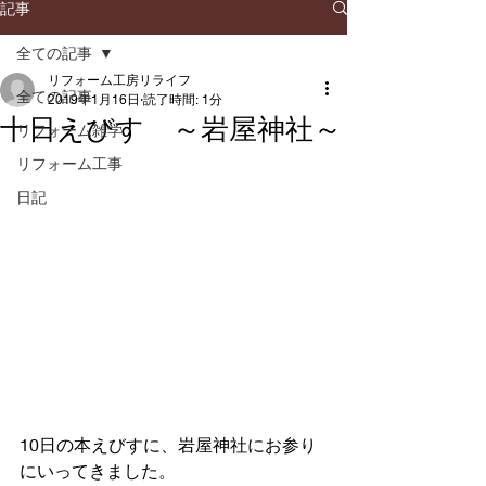
記事
全ての記事
リフォーム工房リライフ
全ての記事
2019年1月16日
読了時間: 1分
十日えびす ～岩屋神社～
リフォーム雑学
リフォーム工事
日記
10日の本えびすに、岩屋神社にお参り
にいってきました。